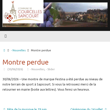
Passer
au
contenu
Accueil
- Nouvelles
Montre perdue
Montre perdue
(30/06/2026)
- Nouvelles
,
- Slider
30/06/2026 – Une montre de marque Festina a été perdue au niveau de
notre terrain de sport à Sapicourt. Si vous la retrouvez merci de la
retourner en mairie (boite aux lettres). Vous ferez un heureux.
Fête de la musique le 19 juin
Cérémonie du 14 juillet