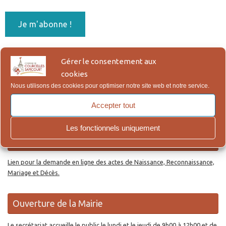
En vous abonnant, vous acceptez notre Politique de
Gérer le consentement aux
Confidentialité, qui figure en bas de page.
cookies
Nous utilisons des cookies pour optimiser notre site web et notre service.
Re
Reche
Accepter tout
po
:
Les fonctionnels uniquement
Actes d’Etat Civil en ligne
Lien pour la demande en ligne des actes de Naissance, Reconnaissance,
Mariage et Décès.
Ouverture de la Mairie
Le secrétariat accueille le public le lundi et le jeudi de 9h00 à 12h00 et de