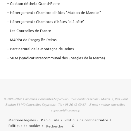
– Gestion déchets Grand-Reims
– Hébergement : Chambre d'hôtes "Maison de Manolie"
– Hébergement : Chambres d'hôtes "d'à côté"
– Les Courcelles de France
– MARPA de Pargny lès Reims
– Parc naturel de la Montagne de Reims
– SIEM (Syndicat Intercommunal des Energies de la Marne)
© 2003-2026 Commune Courcelles-Sapicourt - Tous droits réservés - Mairie 3, Rue Paul
Bouton 51140 Courcelles-Sapicourt - Tél : 03-26-48-59-67 – E-mail : mairie-courcelles-
sapicourt@orange.fr
Mentions légales
Plan du site
Politique de confidentialité
Recherche pour :
Politique de cookies
Rechercher