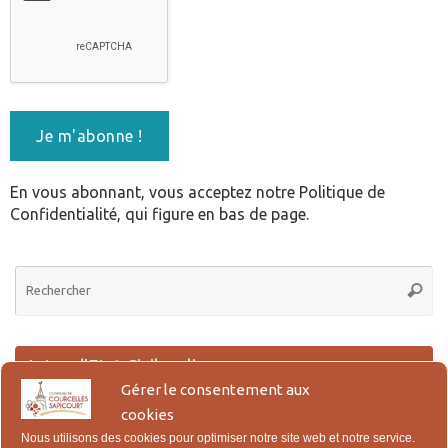
En vous abonnant, vous acceptez notre Politique de
Confidentialité, qui figure en bas de page.
Re
Reche
po
:
Actes d’Etat Civil en ligne
Gérer le consentement aux
Lien pour la demande en ligne des actes de Naissance, Reconnaissance,
cookies
Mariage et Décès.
Nous utilisons des cookies pour optimiser notre site web et notre service.