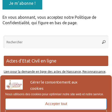
En vous abonnant, vous acceptez notre Politique de
Confidentialité, qui figure en bas de page.
Re
Reche
po
:
Actes d’Etat Civil en ligne
Lien pour la demande en ligne des actes de Naissance, Reconnaissance,
Mariage et Décès.
Gérer le consentement aux
cookies
Ouverture de la Mairie
Nous utilisons des cookies pour optimiser notre site web et notre service.
Le secrétariat accueille le public le lundi et le jeudi de 9h00 à 12h00 et de
Accepter tout
14h30 à 18h00. Pour cause de vacances estivales, le secrétariat sera