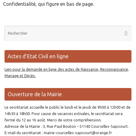
Confidentialité, qui figure en bas de page.
Re
Reche
po
:
Actes d’Etat Civil en ligne
Lien pour la demande en ligne des actes de Naissance, Reconnaissance,
Mariage et Décès.
Ouverture de la Mairie
Le secrétariat accueille le public le lundi et le jeudi de 9h00 à 12h00 et de
14h30 à 18h00. Pour cause de vacances estivales, le secrétariat sera
fermé du 12 au 16 août. Merci de votre compréhension.
Adresse de la Mairie : 3, Rue Paul Bouton – 51140 Courcelles-Sapicourt.
E-mail du secrétariat : mairie-courcelles-sapicourt@orange.fr