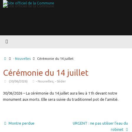
Passer
au
contenu
Accueil
- Nouvelles
Cérémonie du 14 juillet
Cérémonie du 14 juillet
(30/06/2026)
- Nouvelles
,
- Slider
30/06/2026 – La cérémonie du 14 juillet aura lieu à 11h devant notre
monument aux morts. Elle sera suivie du traditionnel pot de l’amitié.
Montre perdue
URGENT : ne pas utiliser l’eau du
robinet