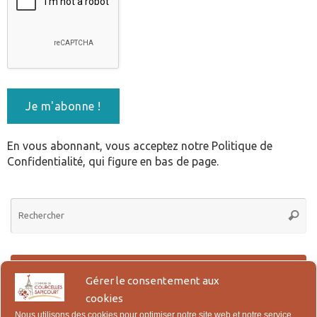
En vous abonnant, vous acceptez notre Politique de
Confidentialité, qui figure en bas de page.
Re
Reche
po
:
Actes d’Etat Civil en ligne
Gérer le consentement aux
cookies
Lien pour la demande en ligne des actes de Naissance, Reconnaissance,
Mariage et Décès.
Nous utilisons des cookies pour optimiser notre site web et notre service.