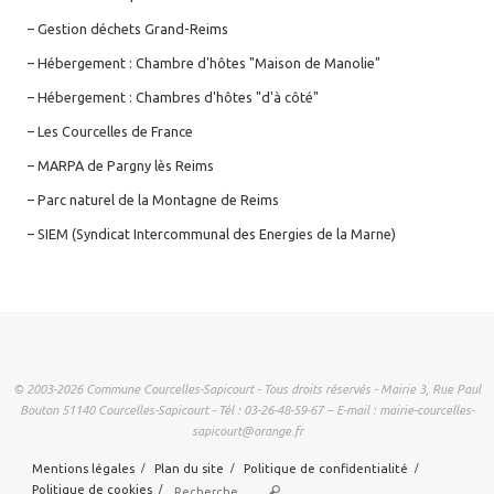
– Gestion déchets Grand-Reims
– Hébergement : Chambre d'hôtes "Maison de Manolie"
– Hébergement : Chambres d'hôtes "d'à côté"
– Les Courcelles de France
– MARPA de Pargny lès Reims
– Parc naturel de la Montagne de Reims
– SIEM (Syndicat Intercommunal des Energies de la Marne)
© 2003-2026 Commune Courcelles-Sapicourt - Tous droits réservés - Mairie 3, Rue Paul
Bouton 51140 Courcelles-Sapicourt - Tél : 03-26-48-59-67 – E-mail : mairie-courcelles-
sapicourt@orange.fr
Mentions légales
Plan du site
Politique de confidentialité
Recherche pour :
Politique de cookies
Rechercher