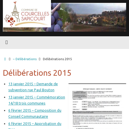
Passer
au
contenu
Accueil
– Délibérations
Délibérations 2015
Délibérations 2015
13 janvier 2015 – Demande de
subvention rue Paul Bouton
13 janvier 2015 – Commémoration
14/18 trois communes
6 février 2015 – Composition du
Conseil Communautaire
6 février 2015 – Approbation du