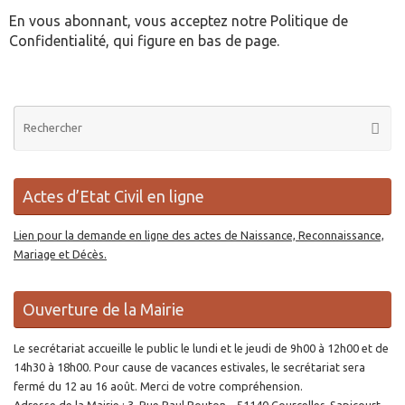
En vous abonnant, vous acceptez notre Politique de
Confidentialité, qui figure en bas de page.
Re
Reche
po
:
Actes d’Etat Civil en ligne
Lien pour la demande en ligne des actes de Naissance, Reconnaissance,
Mariage et Décès.
Ouverture de la Mairie
Le secrétariat accueille le public le lundi et le jeudi de 9h00 à 12h00 et de
14h30 à 18h00. Pour cause de vacances estivales, le secrétariat sera
fermé du 12 au 16 août. Merci de votre compréhension.
Adresse de la Mairie : 3, Rue Paul Bouton – 51140 Courcelles-Sapicourt.