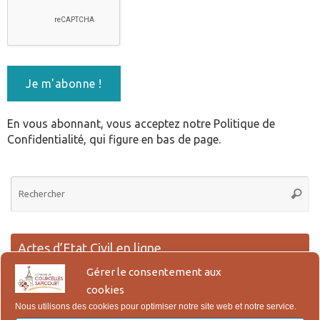
En vous abonnant, vous acceptez notre Politique de
Confidentialité, qui figure en bas de page.
Re
Reche
po
:
Actes d’Etat Civil en ligne
Gérer le consentement aux
Lien pour la demande en ligne des actes de Naissance, Reconnaissance,
cookies
Mariage et Décès.
Nous utilisons des cookies pour optimiser notre site web et notre service.