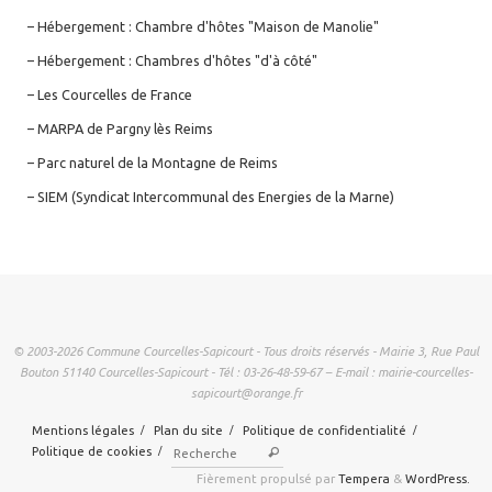
– Hébergement : Chambre d'hôtes "Maison de Manolie"
– Hébergement : Chambres d'hôtes "d'à côté"
– Les Courcelles de France
– MARPA de Pargny lès Reims
– Parc naturel de la Montagne de Reims
– SIEM (Syndicat Intercommunal des Energies de la Marne)
© 2003-2026 Commune Courcelles-Sapicourt - Tous droits réservés - Mairie 3, Rue Paul
Bouton 51140 Courcelles-Sapicourt - Tél : 03-26-48-59-67 – E-mail : mairie-courcelles-
sapicourt@orange.fr
Mentions légales
Plan du site
Politique de confidentialité
Recherche pour :
Politique de cookies
Rechercher
Fièrement propulsé par
Tempera
&
WordPress.