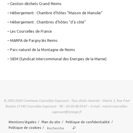
– Gestion déchets Grand-Reims
– Hébergement : Chambre d'hôtes "Maison de Manolie"
– Hébergement : Chambres d'hôtes "d'à côté"
– Les Courcelles de France
– MARPA de Pargny lès Reims
– Parc naturel de la Montagne de Reims
– SIEM (Syndicat Intercommunal des Energies de la Marne)
© 2003-2026 Commune Courcelles-Sapicourt - Tous droits réservés - Mairie 3, Rue Paul
Bouton 51140 Courcelles-Sapicourt - Tél : 03-26-48-59-67 – E-mail : mairie-courcelles-
sapicourt@orange.fr
Mentions légales
Plan du site
Politique de confidentialité
Recherche pour :
Politique de cookies
Rechercher