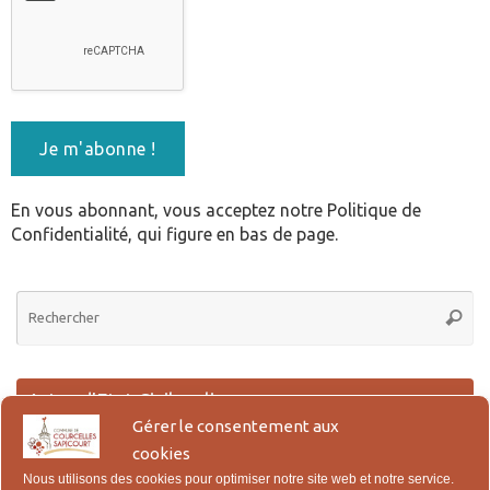
En vous abonnant, vous acceptez notre Politique de
Confidentialité, qui figure en bas de page.
Re
Reche
po
:
Actes d’Etat Civil en ligne
Gérer le consentement aux
Lien pour la demande en ligne des actes de Naissance, Reconnaissance,
cookies
Mariage et Décès.
Nous utilisons des cookies pour optimiser notre site web et notre service.