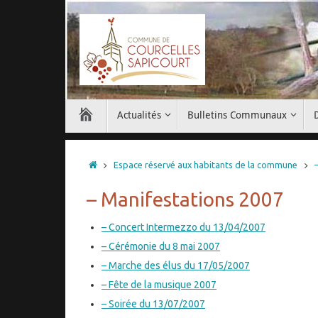
Passer
au
contenu
Passer
Actualités
Bulletins Communaux
au
contenu
Accueil
Espace réservé aux habitants de la commune
– Manifestations 2007
– Concert Intermezzo du 13/04/2007
– Cérémonie du 8 mai 2007
– Marche des élus du 17/05/2007
– Fête de la musique 2007
– Soirée du 13/07/2007