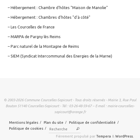
– Hébergement : Chambre d'hôtes "Maison de Manolie"
– Hébergement : Chambres d'hôtes "d'à côté"
– Les Courcelles de France
– MARPA de Pargny lès Reims
– Parc naturel de la Montagne de Reims
– SIEM (Syndicat Intercommunal des Energies de la Marne)
© 2003-2026 Commune Courcelles-Sapicourt - Tous droits réservés - Mairie 3, Rue Paul
Bouton 51140 Courcelles-Sapicourt - Tél : 03-26-48-59-67 – E-mail : mairie-courcelles-
sapicourt@orange.fr
Mentions légales
Plan du site
Politique de confidentialité
Recherche pour :
Politique de cookies
Rechercher
Fièrement propulsé par
Tempera
&
WordPress.