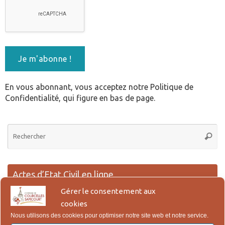
En vous abonnant, vous acceptez notre Politique de
Confidentialité, qui figure en bas de page.
Re
Reche
po
:
Actes d’Etat Civil en ligne
Gérer le consentement aux
Lien pour la demande en ligne des actes de Naissance, Reconnaissance,
cookies
Mariage et Décès.
Nous utilisons des cookies pour optimiser notre site web et notre service.