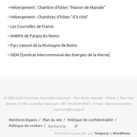
– Hébergement : Chambre d'hôtes "Maison de Manolie"
– Hébergement : Chambres d'hôtes "d'à côté"
– Les Courcelles de France
– MARPA de Pargny lès Reims
– Parc naturel de la Montagne de Reims
– SIEM (Syndicat Intercommunal des Energies de la Marne)
© 2003-2026 Commune Courcelles-Sapicourt - Tous droits réservés - Mairie 3, Rue Paul
Bouton 51140 Courcelles-Sapicourt - Tél : 03-26-48-59-67 – E-mail : mairie-courcelles-
sapicourt@orange.fr
Mentions légales
Plan du site
Politique de confidentialité
Recherche pour :
Politique de cookies
Rechercher
Fièrement propulsé par
Tempera
&
WordPress.