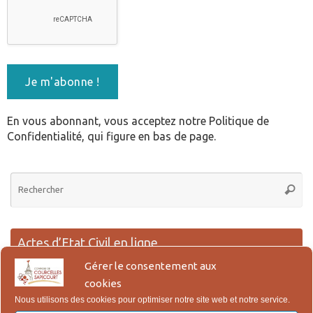
En vous abonnant, vous acceptez notre Politique de
Confidentialité, qui figure en bas de page.
Re
Reche
po
:
Actes d’Etat Civil en ligne
Gérer le consentement aux
Lien pour la demande en ligne des actes de Naissance, Reconnaissance,
cookies
Mariage et Décès.
Nous utilisons des cookies pour optimiser notre site web et notre service.