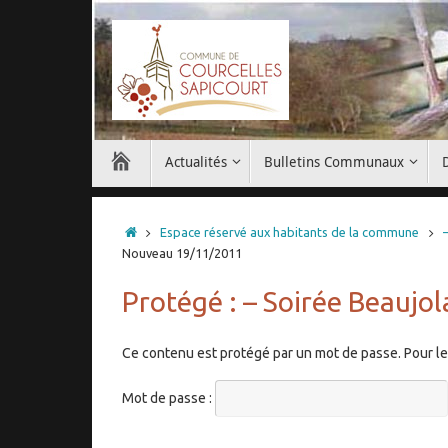
Passer
au
contenu
Passer
Actualités
Bulletins Communaux
au
contenu
Accueil
Espace réservé aux habitants de la commune
Nouveau 19/11/2011
Protégé : – Soirée Beauj
Ce contenu est protégé par un mot de passe. Pour le v
Mot de passe :