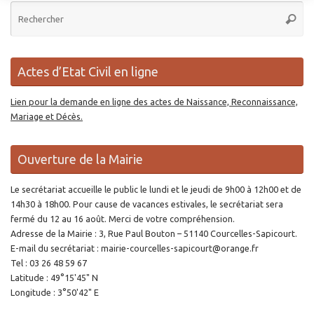
Re
Reche
po
:
Actes d’Etat Civil en ligne
Lien pour la demande en ligne des actes de Naissance, Reconnaissance,
Mariage et Décès.
Ouverture de la Mairie
Le secrétariat accueille le public le lundi et le jeudi de 9h00 à 12h00 et de
14h30 à 18h00. Pour cause de vacances estivales, le secrétariat sera
fermé du 12 au 16 août. Merci de votre compréhension.
Adresse de la Mairie : 3, Rue Paul Bouton – 51140 Courcelles-Sapicourt.
E-mail du secrétariat : mairie-courcelles-sapicourt@orange.fr
Tel : 03 26 48 59 67
Latitude : 49°15'45" N
Longitude : 3°50'42" E