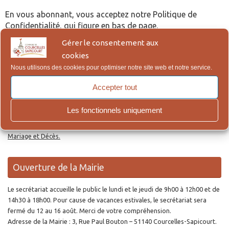
En vous abonnant, vous acceptez notre Politique de
Confidentialité, qui figure en bas de page.
Gérer le consentement aux
cookies
Re
Reche
po
Nous utilisons des cookies pour optimiser notre site web et notre service.
:
Accepter tout
Actes d’Etat Civil en ligne
Les fonctionnels uniquement
Lien pour la demande en ligne des actes de Naissance, Reconnaissance,
Mariage et Décès.
Ouverture de la Mairie
Le secrétariat accueille le public le lundi et le jeudi de 9h00 à 12h00 et de
14h30 à 18h00. Pour cause de vacances estivales, le secrétariat sera
fermé du 12 au 16 août. Merci de votre compréhension.
Adresse de la Mairie : 3, Rue Paul Bouton – 51140 Courcelles-Sapicourt.