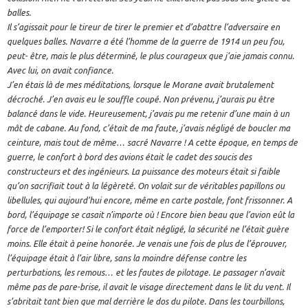
balles.
Il s’agissait pour le tireur de tirer le premier et d’abattre l’adversaire en
quelques balles. Navarre a été l’homme de la guerre de 1914 un peu fou,
peut- être, mais le plus déterminé, le plus courageux que j’aie jamais connu.
Avec lui, on avait confiance.
J’en étais là de mes méditations, lorsque le Morane avait brutalement
décroché. J’en avais eu le souffle coupé. Non prévenu, j’aurais pu être
balancé dans le vide. Heureusement, j’avais pu me retenir d’une main à un
mât de cabane. Au fond, c’était de ma faute, j’avais négligé de boucler ma
ceinture, mais tout de même… sacré Navarre ! A cette époque, en temps de
guerre, le confort à bord des avions était le cadet des soucis des
constructeurs et des ingénieurs. La puissance des moteurs était si faible
qu’on sacrifiait tout à la légèreté. On volait sur de véritables papillons ou
libellules, qui aujourd’hui encore, même en carte postale, font frissonner. A
bord, l’équipage se casait n’importe où ! Encore bien beau que l’avion eût la
force de l’emporter! Si le confort était négligé, la sécurité ne l’était guère
moins. Elle était à peine honorée. Je venais une fois de plus de l’éprouver,
l’équipage était à l’air libre, sans la moindre défense contre les
perturbations, les remous… et les fautes de pilotage. Le passager n’avait
même pas de pare-brise, il avait le visage directement dans le lit du vent. Il
s’abritait tant bien que mal derrière le dos du pilote. Dans les tourbillons,