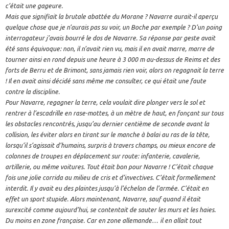
c’était une gageure.
Mais que signifiait la brutale abattée du Morane ? Navarre aurait-il aperçu
quelque chose que je n’aurais pas su voir, un Boche par exemple ? D’un poing
interrogateur j’avais bourré le dos de Navarre. Sa réponse par geste avait
été sans équivoque: non, il n’avait rien vu, mais il en avait marre, marre de
tourner ainsi en rond depuis une heure à 3 000 m au-dessus de Reims et des
forts de Berru et de Brimont, sans jamais rien voir, alors on regagnait la terre
! Il en avait ainsi décidé sans même me consulter, ce qui était une faute
contre la discipline.
Pour Navarre, regagner la terre, cela voulait dire plonger vers le sol et
rentrer à l’escadrille en rase-mottes, à un mètre de haut, en fonçant sur tous
les obstacles rencontrés, jusqu’au dernier centième de seconde avant la
collision, les éviter alors en tirant sur le manche à balai au ras de la tête,
lorsqu’il s’agissait d’humains, surpris à travers champs, ou mieux encore de
colonnes de troupes en déplacement sur route: infanterie, cavalerie,
artillerie, ou même voitures. Tout était bon pour Navarre ! C’était chaque
fois une jolie corrida au milieu de cris et d’invectives. C’était formellement
interdit. Il y avait eu des plaintes jusqu’à l’échelon de l’armée. C’était en
effet un sport stupide. Alors maintenant, Navarre, sauf quand il était
surexcité comme aujourd’hui, se contentait de sauter les murs et les haies.
Du moins en zone française. Car en zone allemande… il en allait tout