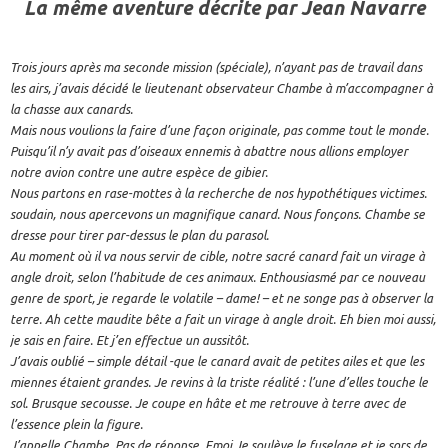
La même aventure décrite par Jean Navarre
Trois jours après ma seconde mission (spéciale), n’ayant pas de travail dans
les airs, j’avais décidé le lieutenant observateur Chambe à m’accompagner à
la chasse aux canards.
Mais nous voulions la faire d’une façon originale, pas comme tout le monde.
Puisqu’il n’y avait pas d’oiseaux ennemis à abattre nous allions employer
notre avion contre une autre espèce de gibier.
Nous partons en rase-mottes à la recherche de nos hypothétiques victimes.
soudain, nous apercevons un magnifique canard. Nous fonçons. Chambe se
dresse pour tirer par-dessus le plan du parasol.
Au moment où il va nous servir de cible, notre sacré canard fait un virage à
angle droit, selon l’habitude de ces animaux. Enthousiasmé par ce nouveau
genre de sport, je regarde le volatile – dame! – et ne songe pas à observer la
terre. Ah cette maudite bête a fait un virage à angle droit. Eh bien moi aussi,
je sais en faire. Et j’en effectue un aussitôt.
J’avais oublié – simple détail -que le canard avait de petites ailes et que les
miennes étaient grandes. Je revins à la triste réalité : l’une d’elles touche le
sol. Brusque secousse. Je coupe en hâte et me retrouve à terre avec de
l’essence plein la figure.
J’appelle Chambe. Pas de réponse. Emoi Je soulève le fuselage et je sors de