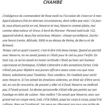
CHAMBE
L’indulgence du commandant de Rose avait eu l’occasion de s’exercer à mon
égard plusieurs fois en diverses circonstances, dont celles que voici : Ce jour-
là, nous étions partis en vol, Navarre et moi, Navarre comme pilote, moi
comme observateur et tireur, à bord du Morane -Parasol matricule 122,
appareil vénéré, deux fois victorieux. Mission : chasse-surveillance. Durée :
une heure trente. Altitude: 3000 m au-dessus de Reims, de Berru et de
Brimont.
Temps: ciel un quart couvert, c’est-à-dire très beau temps. Quand on partait
avec Navarre, on ne savait jamais si c’était pour le ciel ou pour l’enfer. En
tout cas, ce qu’on savait en toute certitude c’était qu’avec son humeur
capricieuse et fantasque, il fallait s’attendre à des sensations fortes. Cela
n’était pas pour déplaire aux jeunes officiers assez casse-cou que nous
étions, volontaires pour l’aviation. Tous cavaliers. On rivalisait pour sortir
avec Navarre. Si l’on aimait les émotions violentes, on était sûr d’être servi;
sûr, en cas de rencontre, de pouvoir y aller et à fond, Navarre ne mollirait
pas, il l’avait prouvé. Sa devise personnelle n’était-elle pas peinte sur son
fuselage en latin de cuisine : Non mollire ? On savait que Navarre, avec son
grand nez en coupe-vent, irait, s’il le fallait, jusqu’au corps à corps, jusqu’à la
collision. Rien ne l’arrêterait. Ses yeux ne cilleraient pas sous une giclée de