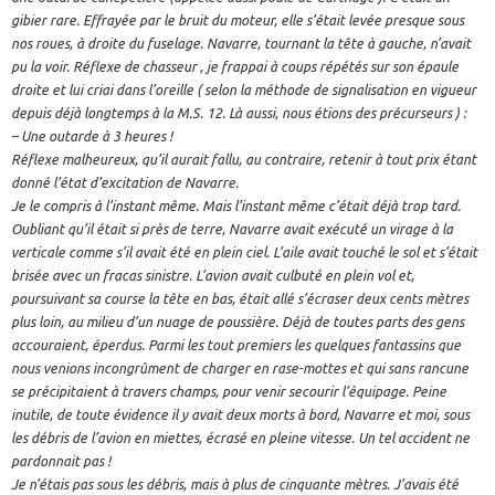
gibier rare. Effrayée par le bruit du moteur, elle s’était levée presque sous
nos roues, à droite du fuselage. Navarre, tournant la tête à gauche, n’avait
pu la voir. Réflexe de chasseur , je frappai à coups répétés sur son épaule
droite et lui criai dans l’oreille ( selon la méthode de signalisation en vigueur
depuis déjà longtemps à la M.S. 12. Là aussi, nous étions des précurseurs ) :
– Une outarde à 3 heures !
Réflexe malheureux, qu’il aurait fallu, au contraire, retenir à tout prix étant
donné l’état d’excitation de Navarre.
Je le compris à l’instant même. Mais l’instant même c’était déjà trop tard.
Oubliant qu’il était si près de terre, Navarre avait exécuté un virage à la
verticale comme s’il avait été en plein ciel. L’aile avait touché le sol et s’était
brisée avec un fracas sinistre. L’avion avait culbuté en plein vol et,
poursuivant sa course la tête en bas, était allé s’écraser deux cents mètres
plus loin, au milieu d’un nuage de poussière. Déjà de toutes parts des gens
accouraient, éperdus. Parmi les tout premiers les quelques fantassins que
nous venions incongrûment de charger en rase-mottes et qui sans rancune
se précipitaient à travers champs, pour venir secourir l’équipage. Peine
inutile, de toute évidence il y avait deux morts à bord, Navarre et moi, sous
les débris de l’avion en miettes, écrasé en pleine vitesse. Un tel accident ne
pardonnait pas !
Je n’étais pas sous les débris, mais à plus de cinquante mètres. J’avais été