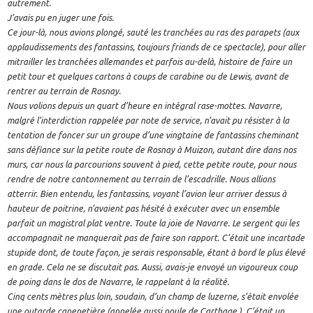
autrement.
J’avais pu en juger une fois.
Ce jour-là, nous avions plongé, sauté les tranchées au ras des parapets (aux
applaudissements des fantassins, toujours friands de ce spectacle), pour aller
mitrailler les tranchées allemandes et parfois au-delà, histoire de faire un
petit tour et quelques cartons à coups de carabine ou de Lewis, avant de
rentrer au terrain de Rosnay.
Nous volions depuis un quart d’heure en intégral rase-mottes. Navarre,
malgré l’interdiction rappelée par note de service, n’avait pu résister à la
tentation de foncer sur un groupe d’une vingtaine de fantassins cheminant
sans défiance sur la petite route de Rosnay à Muizon, autant dire dans nos
murs, car nous la parcourions souvent à pied, cette petite route, pour nous
rendre de notre cantonnement au terrain de l’escadrille. Nous allions
atterrir. Bien entendu, les fantassins, voyant l’avion leur arriver dessus à
hauteur de poitrine, n’avaient pas hésité à exécuter avec un ensemble
parfait un magistral plat ventre. Toute la joie de Navarre. Le sergent qui les
accompagnait ne manquerait pas de faire son rapport. C’était une incartade
stupide dont, de toute façon, je serais responsable, étant à bord le plus élevé
en grade. Cela ne se discutait pas. Aussi, avais-je envoyé un vigoureux coup
de poing dans le dos de Navarre, le rappelant à la réalité.
Cinq cents mètres plus loin, soudain, d’un champ de luzerne, s’était envolée
une outarde canepetière (appelée aussi poule de Carthage ). C’était un