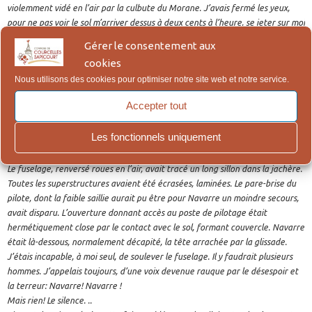
violemment vidé en l’air par la culbute du Morane. J’avais fermé les yeux,
pour ne pas voir le sol m’arriver dessus à deux cents à l’heure, se jeter sur moi
pour me briser ou m’assommer. J’avais conservé toute ma lucidité, l’épaule
Gérer le consentement aux
gauche, ayant supporté le choc, était vibrante de souffrance. En revanche, je
cookies
ne me doutais pas, à cet instant, que j’avais la cuisse droite ouverte comme
Nous utilisons des cookies pour optimiser notre site web et notre service.
d’un coup de rasoir du genou jusqu’à la hanche, sur la face externe
heureusement. Je ne sentais absolument rien. De la plaie coulait une nappe
Accepter tout
de sang. On saurait plus tard que c’était la ferrure du pivot de mitrailleuse
fixé à l’arrière qui m’avait ainsi déchiré au passage.
Les fonctionnels uniquement
Je m’étais relevé et courais vers l’épave, en hurlant, Navarre ! Navarre! sûr
que lui, il s’était tué.
Le fuselage, renversé roues en l’air, avait tracé un long sillon dans la jachère.
Toutes les superstructures avaient été écrasées, laminées. Le pare-brise du
pilote, dont la faible saillie aurait pu être pour Navarre un moindre secours,
avait disparu. L’ouverture donnant accès au poste de pilotage était
hermétiquement close par le contact avec le sol, formant couvercle. Navarre
était là-dessous, normalement décapité, la tête arrachée par la glissade.
J’étais incapable, à moi seul, de soulever le fuselage. Il y faudrait plusieurs
hommes. J’appelais toujours, d’une voix devenue rauque par le désespoir et
la terreur: Navarre! Navarre !
Mais rien! Le silence. ..