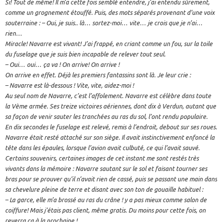
Si! Tout de même! Il m’a cette fois semblé entendre, j’ai entendu sûrement,
comme un grognement étouffé. Puis, des mots séparés provenant d’une voix
souterraine : – Oui, je suis.. là… sortez-moi… vite… je crois que je n’ai…
rien…
Miracle! Navarre est vivant! J’ai frappé, en criant comme un fou, sur la toile
du fuselage que je suis bien incapable de relever tout seul.
– Oui… oui… ça va ! On arrive! On arrive !
On arrive en effet. Déjà les premiers fantassins sont là. Je leur crie :
– Navarre est là-dessous ! Vite, vite, aidez-moi !
Au seul nom de Navarre, c’est l’affolement. Navarre est célèbre dans toute
la Vème armée. Ses treize victoires aériennes, dont dix à Verdun, autant que
sa façon de venir sauter les tranchées au ras du sol, l’ont rendu populaire.
En dix secondes le fuselage est relevé, remis à l’endroit, debout sur ses roues.
Navarre était resté attaché sur son siège. Il avait instinctivement enfoncé la
tête dans les épaules, lorsque l’avion avait culbuté, ce qui l’avait sauvé.
Certains souvenirs, certaines images de cet instant me sont restés très
vivants dans la mémoire : Navarre sautant sur le sol et faisant tourner ses
bras pour se prouver qu’il n’avait rien de cassé, puis se passant une main dans
sa chevelure pleine de terre et disant avec son ton de gouaille habituel :
– La garce, elle m’a brossé au ras du crâne ! y a pas mieux comme salon de
coiffure! Mais j’étais pas client, même gratis. Du moins pour cette fois, on
reverra ça à la prochaine !