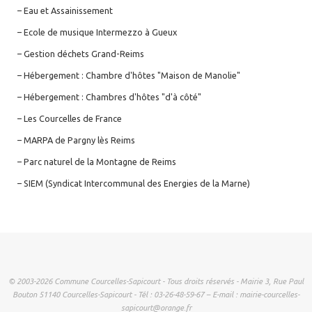
– Eau et Assainissement
– Ecole de musique Intermezzo à Gueux
– Gestion déchets Grand-Reims
– Hébergement : Chambre d'hôtes "Maison de Manolie"
– Hébergement : Chambres d'hôtes "d'à côté"
– Les Courcelles de France
– MARPA de Pargny lès Reims
– Parc naturel de la Montagne de Reims
– SIEM (Syndicat Intercommunal des Energies de la Marne)
© 2003-2026 Commune Courcelles-Sapicourt - Tous droits réservés - Mairie 3, Rue Paul
Bouton 51140 Courcelles-Sapicourt - Tél : 03-26-48-59-67 – E-mail : mairie-courcelles-
sapicourt@orange.fr