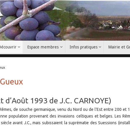
Découvrir
Espace membres
Infos pratiques
Mairie et 
eux
e Gueux
ict d’Août 1993 de J.C. CARNOYE)
s Rêmes, de souche germanique, venu du Nord ou de l’Est entre 200 et 
cienne population provenant des invasions celtiques et belges. Les Rê
iècle avant J.C., mais subissaient la suprématie des Suessions (instal