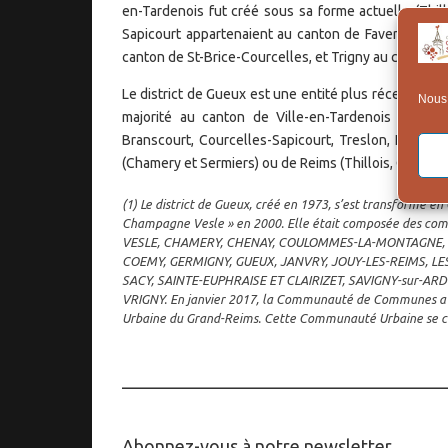
en-Tardenois fut créé sous sa forme actuelle (Thil
Sapicourt appartenaient au canton de Faverolles ;
canton de St-Brice-Courcelles, et Trigny au canton de
Le district de Gueux est une entité plus récente (1
Nous 
majorité au canton de Ville-en-Tardenois (les 
Branscourt, Courcelles-Sapicourt, Treslon, Les Mes
(Chamery et Sermiers) ou de Reims (Thillois, Champig
(1) Le district de Gueux, créé en 1973, s’est transf
Champagne Vesle » en 2000. Elle était composée des c
VESLE, CHAMERY, CHENAY, COULOMMES-LA-MONTAGNE, 
COEMY, GERMIGNY, GUEUX, JANVRY, JOUY-LES-REIMS, L
SACY, SAINTE-EUPHRAISE ET CLAIRIZET, SAVIGNY-sur-ARD
VRIGNY. En janvier 2017, la Communauté de Communes a 
Urbaine du Grand-Reims. Cette Communauté Urbaine se c
____________________________________
Abonnez-vous à notre newsletter