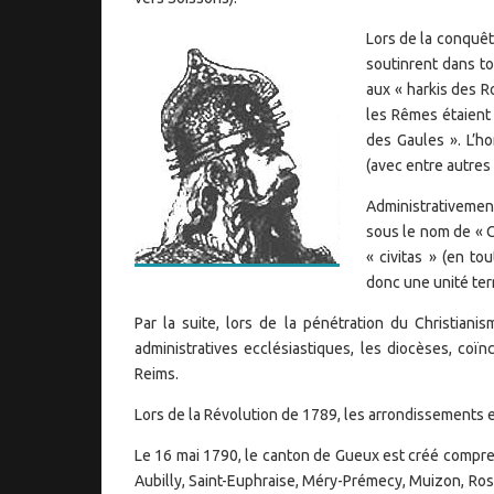
Lors de la conquêt
soutinrent dans t
aux « harkis des 
les Rêmes étaient
des Gaules ». L’ho
(avec entre autres
Administrativement
sous le nom de « Ci
« civitas » (en to
donc une unité terri
Par la suite, lors de la pénétration du Christianis
administratives ecclésiastiques, les diocèses, coï
Reims.
Lors de la Révolution de 1789, les arrondissements e
Le 16 mai 1790, le canton de Gueux est créé compr
Aubilly, Saint-Euphraise, Méry-Prémecy, Muizon, Ros