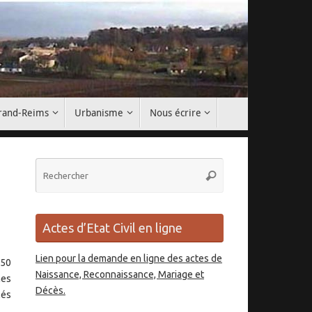
Grand-Reims
Urbanisme
Nous écrire
Recherche
Rechercher
pour
:
Actes d’Etat Civil en ligne
Lien pour la demande en ligne des actes de
150
Naissance, Reconnaissance, Mariage et
mes
Décès.
lés