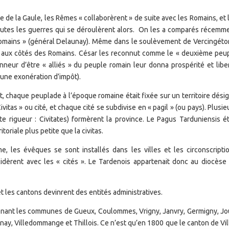
e de la Gaule, les Rêmes « collaborèrent » de suite avec les Romains, et 
outes les guerres qui se déroulèrent alors. On les a comparés récemm
Romains » (général Delaunay). Même dans le soulèvement de Vercingétor
 aux côtés des Romains. César les reconnut comme le « deuxième peu
nneur d’être « alliés » du peuple romain leur donna prospérité et libe
 une exonération d’impôt).
, chaque peuplade à l’époque romaine était fixée sur un territoire dési
vitas » ou cité, et chaque cité se subdivise en « pagil » (ou pays). Plusie
ute rigueur : Civitates) formèrent la province. Le Pagus Tarduniensis ét
toriale plus petite que la civitas.
me, les évêques se sont installés dans les villes et les circonscripti
ncidèrent avec les « cités ». Le Tardenois appartenait donc au diocèse
t les cantons devinrent des entités administratives.
enant les communes de Gueux, Coulommes, Vrigny, Janvry, Germigny, Jo
nay, Villedommange et Thillois. Ce n’est qu’en 1800 que le canton de Vil