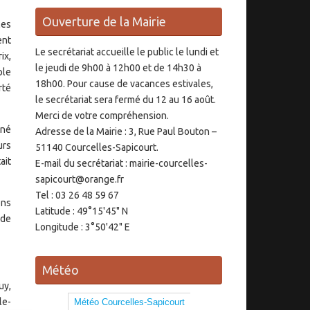
Ouverture de la Mairie
les
ent
Le secrétariat accueille le public le lundi et
ix,
le jeudi de 9h00 à 12h00 et de 14h30 à
ple
18h00. Pour cause de vacances estivales,
rté
le secrétariat sera fermé du 12 au 16 août.
Merci de votre compréhension.
gné
Adresse de la Mairie : 3, Rue Paul Bouton –
urs
51140 Courcelles-Sapicourt.
ait
E-mail du secrétariat : mairie-courcelles-
sapicourt@orange.fr
Tel : 03 26 48 59 67
ons
Latitude : 49°15'45" N
 de
Longitude : 3°50'42" E
Météo
uy,
le-