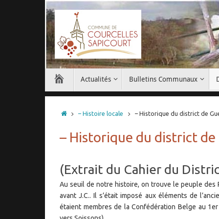
Passer
au
contenu
Passer
Actualités
Bulletins Communaux
au
contenu
Accueil
– Histoire locale
– Historique du district de Gu
– Historique du district d
(Extrait du Cahier du Distr
Au seuil de notre histoire, on trouve le peuple de
avant J.C.. Il s’était imposé aux éléments de l’an
étaient membres de la Confédération Belge au 1er s
vers Soissons).