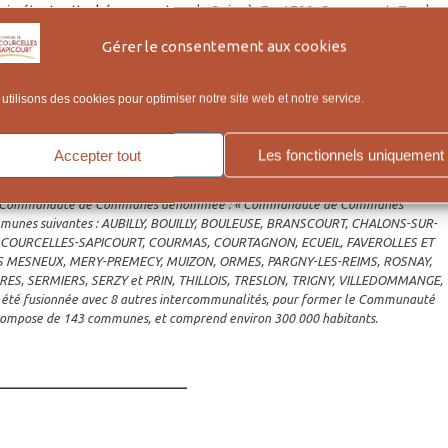
lois étant rattachée au canton de Reims). En 1790, Branscourt, Treslon
 Bouilly et Courmas appartenaient au canton de Chaumuzy ; Champigny
Gérer le consentement aux cookies
 Saint-Thierry.
973) (1). Il est issu d’un regroupement de communes. Elles appartiennent
utilisons des cookies pour optimiser notre site web et notre service.
communes de l’ancien canton de Gueux avec en plus Courmas, Bouil
neux, Sacy , Ecueil), mais aussi aux cantons de Fismes (Trigny), de Ve
Accepter tout
Les fonctionnels uniquement
ny).
ormé en Communauté de Communes dénommée : « Communauté de Communes
ommunes suivantes : AUBILLY, BOUILLY, BOULEUSE, BRANSCOURT, CHALONS-SUR-
COURCELLES-SAPICOURT, COURMAS, COURTAGNON, ECUEIL, FAVEROLLES ET
ES MESNEUX, MERY-PREMECY, MUIZON, ORMES, PARGNY-LES-REIMS, ROSNAY,
RES, SERMIERS, SERZY et PRIN, THILLOIS, TRESLON, TRIGNY, VILLEDOMMANGE,
été fusionnée avec 8 autres intercommunalités, pour former le Communauté
ompose de 143 communes, et comprend environ 300 000 habitants.
_____________________