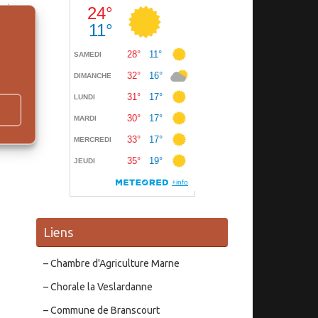
 et
 au
 en
ly,
rzy
Liens
– Chambre d'Agriculture Marne
– Chorale la Veslardanne
– Commune de Branscourt