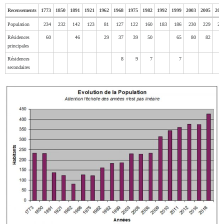
Recensements
1773
1850
1891
1921
1962
1968
1975
1982
1992
1999
2003
2005
200
Recensements
1773
1850
1891
1921
1962
1968
1975
1982
1992
1999
2003
2005
200
Population
234
232
142
123
81
127
122
160
183
186
230
229
23
Résidences
60
46
29
37
39
50
65
80
82
8
principales
Résidences
8
9
7
7
secondaires