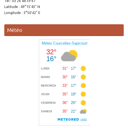
Tel : 03 26 48 59 67
Latitude : 49°15'45" N
Longitude : 3°50'42" E
Météo