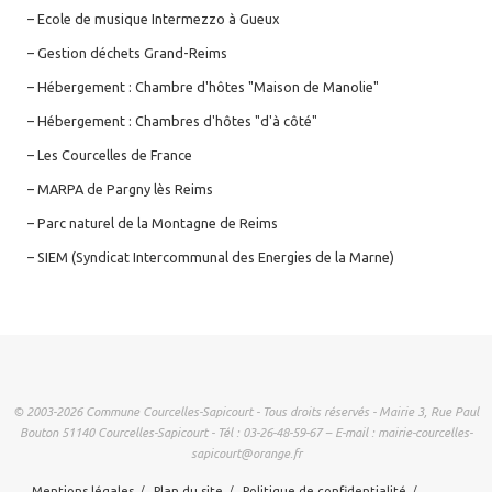
– Ecole de musique Intermezzo à Gueux
– Gestion déchets Grand-Reims
– Hébergement : Chambre d'hôtes "Maison de Manolie"
– Hébergement : Chambres d'hôtes "d'à côté"
– Les Courcelles de France
– MARPA de Pargny lès Reims
– Parc naturel de la Montagne de Reims
– SIEM (Syndicat Intercommunal des Energies de la Marne)
© 2003-2026 Commune Courcelles-Sapicourt - Tous droits réservés - Mairie 3, Rue Paul
Bouton 51140 Courcelles-Sapicourt - Tél : 03-26-48-59-67 – E-mail : mairie-courcelles-
sapicourt@orange.fr
Mentions légales
Plan du site
Politique de confidentialité