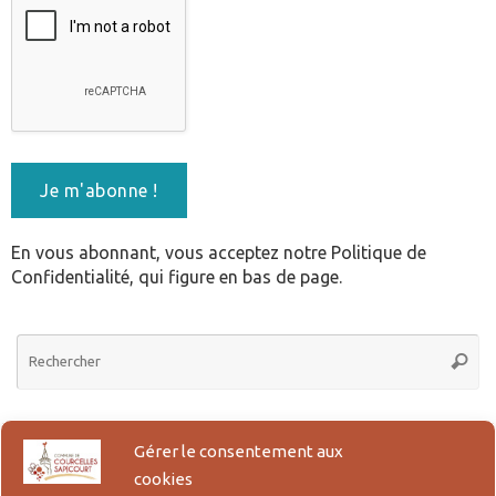
En vous abonnant, vous acceptez notre Politique de
Confidentialité, qui figure en bas de page.
Re
Reche
po
:
Actes d’Etat Civil en ligne
Gérer le consentement aux
cookies
Lien pour la demande en ligne des actes de Naissance, Reconnaissance,