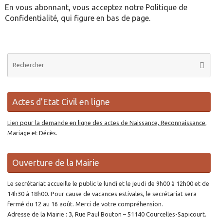
En vous abonnant, vous acceptez notre Politique de
Confidentialité, qui figure en bas de page.
Re
Reche
po
:
Actes d’Etat Civil en ligne
Lien pour la demande en ligne des actes de Naissance, Reconnaissance,
Mariage et Décès.
Ouverture de la Mairie
Le secrétariat accueille le public le lundi et le jeudi de 9h00 à 12h00 et de
14h30 à 18h00. Pour cause de vacances estivales, le secrétariat sera
fermé du 12 au 16 août. Merci de votre compréhension.
Adresse de la Mairie : 3, Rue Paul Bouton – 51140 Courcelles-Sapicourt.