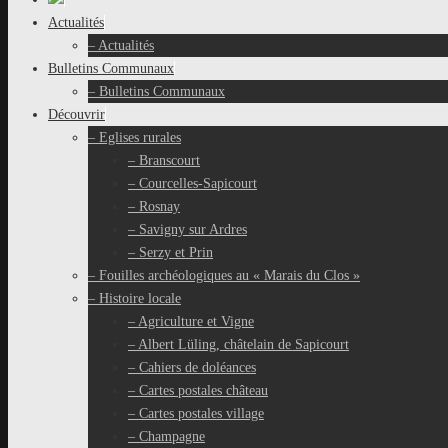
au
Actualités
contenu
– Actualités
Bulletins Communaux
– Bulletins Communaux
Découvrir
– Eglises rurales
– Branscourt
– Courcelles-Sapicourt
– Rosnay
– Savigny sur Ardres
– Serzy et Prin
– Fouilles archéologiques au « Marais du Clos »
– Histoire locale
– Agriculture et Vigne
– Albert Lüling, châtelain de Sapicourt
– Cahiers de doléances
– Cartes postales château
– Cartes postales village
– Champagne