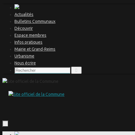
Passer
au
Actualités
contenu
Bulletins Communaux
Découvrir
Espace membres
Infos pratiques
Mairie et Grand-Reims
Urbanisme
Nous écrire
Recherche
Rechercher
pour
:
Passer