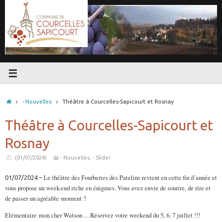
Passer
au
contenu
Accueil
- Nouvelles
Théâtre à Courcelles-Sapicourt et Rosnay
Théâtre à Courcelles-Sapicourt et
Rosnay
(01/07/2024)
- Nouvelles
,
- Slider
Le théâtre des Fourberies des Patelins revient en cette fin d’année et
01/07/2024 –
vous propose un week-end riche en énigmes.
Vous avez envie de sourire, de rire et
de passer un agréable moment ?
Elémentaire mon cher Watson …
Réservez votre weekend du 5, 6, 7 juillet !!!