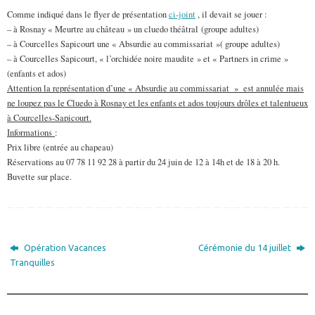
Comme indiqué dans le flyer de présentation
ci-joint
, il devait se jouer :
– à Rosnay « Meurtre au château » un cluedo théâtral (groupe adultes)
– à Courcelles Sapicourt une « Absurdie au commissariat »( groupe adultes)
– à Courcelles Sapicourt, « l’orchidée noire maudite » et « Partners in crime »
(enfants et ados)
Attention la représentation d’une « Absurdie au commissariat » est annulée mais
ne loupez pas le Cluedo à Rosnay et les enfants et ados toujours drôles et talentueux
à Courcelles-Sapicourt.
Informations
:
Prix libre (entrée au chapeau)
Réservations au 07 78 11 92 28 à partir du 24 juin de 12 à 14h et de 18 à 20 h.
Buvette sur place.
Opération Vacances
Cérémonie du 14 juillet
Tranquilles
________________________________________________