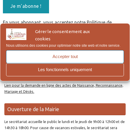
En vous abonnant, vous acceptez notre Politique de
Confidentialité, qui figure en bas de page.
Gérer le consentement aux
cookies
Nous utilisons des cookies pour optimiser notre site web et notre service.
Re
Reche
po
Accepter tout
:
Les fonctionnels uniquement
Actes d’Etat Civil en ligne
Lien pour la demande en ligne des actes de Naissance, Reconnaissance,
Mariage et Décès.
Ouverture de la Mairie
Le secrétariat accueille le public le lundi et le jeudi de 9h00 à 12h00 et de
14h30 à 18h00. Pour cause de vacances estivales, le secrétariat sera