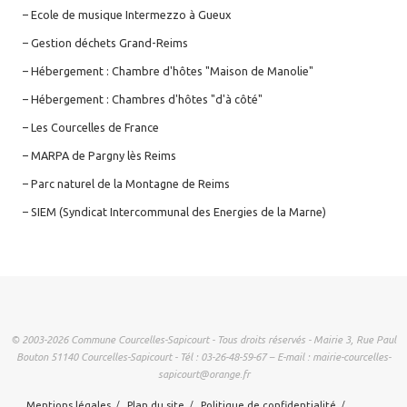
– Ecole de musique Intermezzo à Gueux
– Gestion déchets Grand-Reims
– Hébergement : Chambre d'hôtes "Maison de Manolie"
– Hébergement : Chambres d'hôtes "d'à côté"
– Les Courcelles de France
– MARPA de Pargny lès Reims
– Parc naturel de la Montagne de Reims
– SIEM (Syndicat Intercommunal des Energies de la Marne)
© 2003-2026 Commune Courcelles-Sapicourt - Tous droits réservés - Mairie 3, Rue Paul
Bouton 51140 Courcelles-Sapicourt - Tél : 03-26-48-59-67 – E-mail : mairie-courcelles-
sapicourt@orange.fr
Mentions légales
Plan du site
Politique de confidentialité