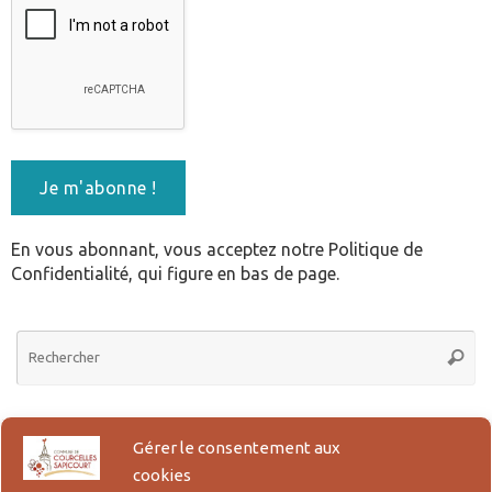
En vous abonnant, vous acceptez notre Politique de
Confidentialité, qui figure en bas de page.
Re
Reche
po
:
Actes d’Etat Civil en ligne
Gérer le consentement aux
cookies
Lien pour la demande en ligne des actes de Naissance, Reconnaissance,