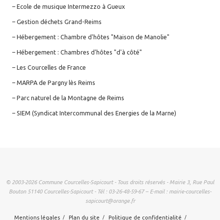
– Ecole de musique Intermezzo à Gueux
– Gestion déchets Grand-Reims
– Hébergement : Chambre d'hôtes "Maison de Manolie"
– Hébergement : Chambres d'hôtes "d'à côté"
– Les Courcelles de France
– MARPA de Pargny lès Reims
– Parc naturel de la Montagne de Reims
– SIEM (Syndicat Intercommunal des Energies de la Marne)
© 2003-2026 Commune Courcelles-Sapicourt - Tous droits réservés - Mairie 3, Rue Paul
Bouton 51140 Courcelles-Sapicourt - Tél : 03-26-48-59-67 – E-mail : mairie-courcelles-
sapicourt@orange.fr
Mentions légales
Plan du site
Politique de confidentialité