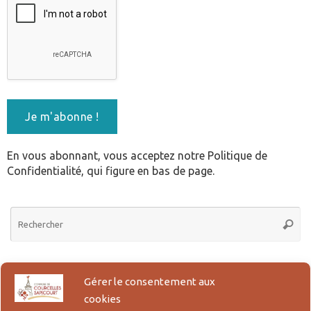
En vous abonnant, vous acceptez notre Politique de
Confidentialité, qui figure en bas de page.
Re
Reche
po
:
Actes d’Etat Civil en ligne
Gérer le consentement aux
cookies
Lien pour la demande en ligne des actes de Naissance, Reconnaissance,