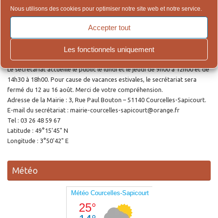
Lien pour la demande en ligne des actes de Naissance, Reconnaissance,
Nous utilisons des cookies pour optimiser notre site web et notre service.
Mariage et Décès.
Accepter tout
Ouverture de la Mairie
Les fonctionnels uniquement
Le secrétariat accueille le public le lundi et le jeudi de 9h00 à 12h00 et de
14h30 à 18h00. Pour cause de vacances estivales, le secrétariat sera
fermé du 12 au 16 août. Merci de votre compréhension.
Adresse de la Mairie : 3, Rue Paul Bouton – 51140 Courcelles-Sapicourt.
E-mail du secrétariat : mairie-courcelles-sapicourt@orange.fr
Tel : 03 26 48 59 67
Latitude : 49°15'45" N
Longitude : 3°50'42" E
Météo