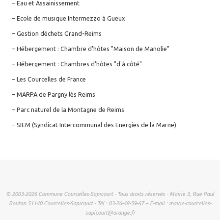
– Eau et Assainissement
– Ecole de musique Intermezzo à Gueux
– Gestion déchets Grand-Reims
– Hébergement : Chambre d'hôtes "Maison de Manolie"
– Hébergement : Chambres d'hôtes "d'à côté"
– Les Courcelles de France
– MARPA de Pargny lès Reims
– Parc naturel de la Montagne de Reims
– SIEM (Syndicat Intercommunal des Energies de la Marne)
© 2003-2026 Commune Courcelles-Sapicourt - Tous droits réservés - Mairie 3, Rue Paul
Bouton 51140 Courcelles-Sapicourt - Tél : 03-26-48-59-67 – E-mail : mairie-courcelles-
sapicourt@orange.fr