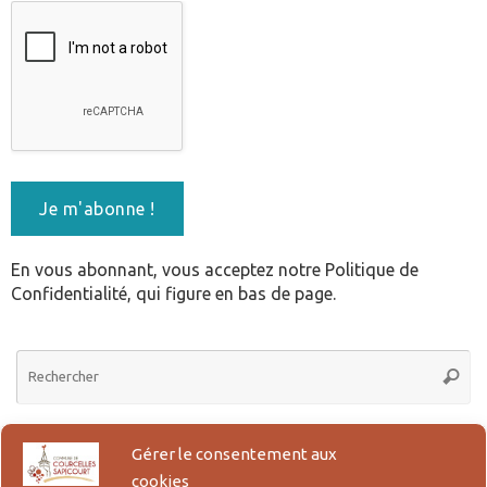
En vous abonnant, vous acceptez notre Politique de
Confidentialité, qui figure en bas de page.
Re
Reche
po
:
Gérer le consentement aux
Actes d’Etat Civil en ligne
cookies