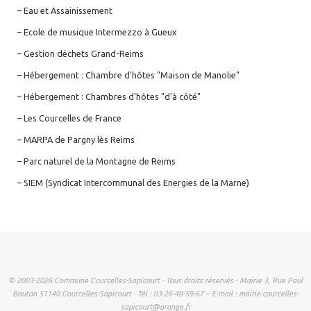
– Eau et Assainissement
– Ecole de musique Intermezzo à Gueux
– Gestion déchets Grand-Reims
– Hébergement : Chambre d'hôtes "Maison de Manolie"
– Hébergement : Chambres d'hôtes "d'à côté"
– Les Courcelles de France
– MARPA de Pargny lès Reims
– Parc naturel de la Montagne de Reims
– SIEM (Syndicat Intercommunal des Energies de la Marne)
© 2003-2026 Commune Courcelles-Sapicourt - Tous droits réservés - Mairie 3, Rue Paul
Bouton 51140 Courcelles-Sapicourt - Tél : 03-26-48-59-67 – E-mail : mairie-courcelles-
sapicourt@orange.fr