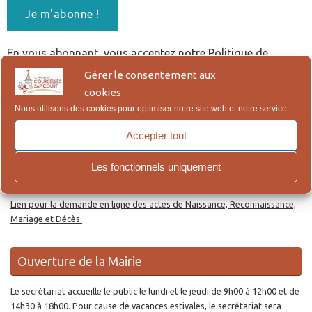
En vous abonnant, vous acceptez notre Politique de
Confidentialité, qui figure en bas de page.
Gérer le consentement aux
cookies
Nous utilisons des cookies pour optimiser notre site web et notre service.
Re
Reche
po
Accepter tout
:
Les fonctionnels uniquement
Actes d’Etat Civil en ligne
Lien pour la demande en ligne des actes de Naissance, Reconnaissance,
Mariage et Décès.
Ouverture de la Mairie
Le secrétariat accueille le public le lundi et le jeudi de 9h00 à 12h00 et de
14h30 à 18h00. Pour cause de vacances estivales, le secrétariat sera