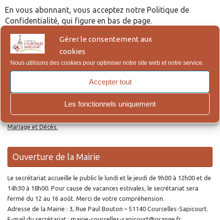
En vous abonnant, vous acceptez notre Politique de
Confidentialité, qui figure en bas de page.
Gérer le consentement aux
Re
cookies
Reche
po
Nous utilisons des cookies pour optimiser notre site web et notre service.
:
Accepter tout
Actes d’Etat Civil en ligne
Les fonctionnels uniquement
Lien pour la demande en ligne des actes de Naissance, Reconnaissance,
Mariage et Décès.
Ouverture de la Mairie
Le secrétariat accueille le public le lundi et le jeudi de 9h00 à 12h00 et de
14h30 à 18h00. Pour cause de vacances estivales, le secrétariat sera
fermé du 12 au 16 août. Merci de votre compréhension.
Adresse de la Mairie : 3, Rue Paul Bouton – 51140 Courcelles-Sapicourt.
E-mail du secrétariat : mairie-courcelles-sapicourt@orange.fr