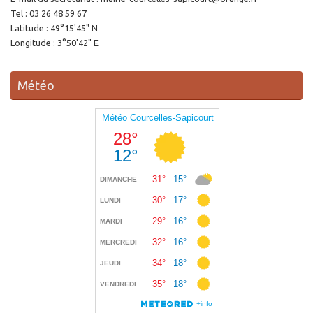
Tel : 03 26 48 59 67
Latitude : 49°15'45" N
Longitude : 3°50'42" E
Météo