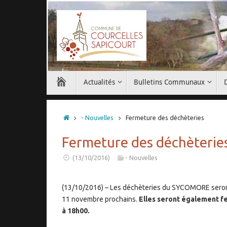
Passer
au
contenu
Passer
Actualités
Bulletins Communaux
au
contenu
Accueil
- Nouvelles
Fermeture des déchèteries
Fermeture des déchèterie
(13/10/2016)
- Nouvelles
(13/10/2016) – Les déchèteries du SYCOMORE seron
11 novembre prochains.
Elles seront également f
à 18h00.