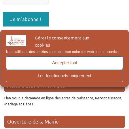
En vous abonnant, vous acceptez notre Politique de
Gérer le consentement aux
Confidentialité, qui figure en bas de page.
cookies
Nous utilisons des cookies pour optimiser notre site web et notre service.
Re
Accepter tout
Reche
po
:
Les fonctionnels uniquement
Actes d’Etat Civil en ligne
Lien pour la demande en ligne des actes de Naissance, Reconnaissance,
Mariage et Décès.
Ouverture de la Mairie