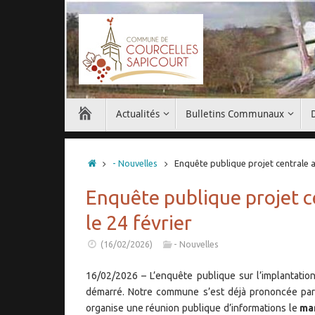
Passer
au
contenu
Passer
Actualités
Bulletins Communaux
au
contenu
Accueil
- Nouvelles
Enquête publique projet centrale a
Enquête publique projet c
le 24 février
(16/02/2026)
- Nouvelles
16/02/2026 – L’enquête publique sur l’implantation
démarré. Notre commune s’est déjà prononcée par d
organise une réunion publique d’informations le
mar