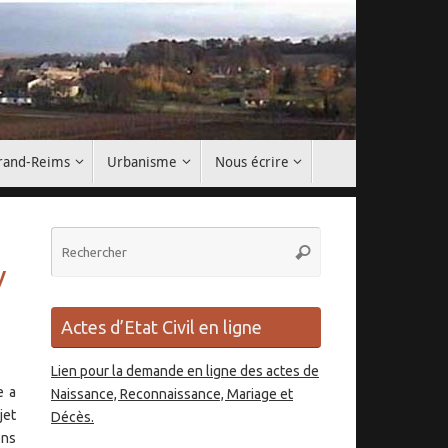
Grand-Reims
Urbanisme
Nous écrire
Recherche
Rechercher
pour
V
:
Actes d’Etat Civil en ligne
Lien pour la demande en ligne des actes de
e a
Naissance, Reconnaissance, Mariage et
jet
Décès.
ons