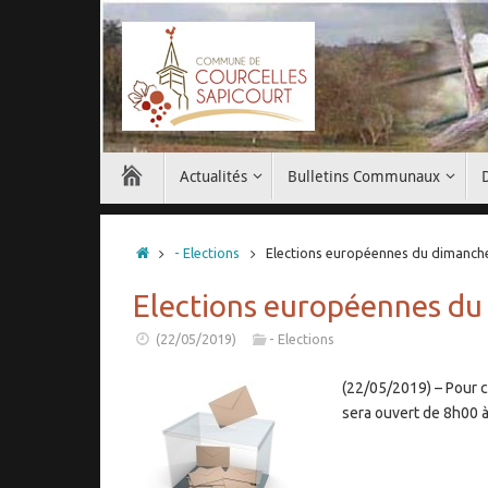
Passer
au
contenu
Passer
Actualités
Bulletins Communaux
au
contenu
Accueil
- Elections
Elections européennes du dimanch
Elections européennes du
(22/05/2019)
- Elections
(22/05/2019) – Pour ce
sera ouvert de 8h00 