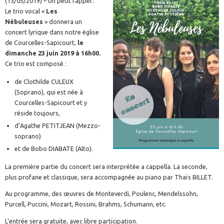
(13/05/2019) – Un petit rappel :
Le trio vocal «
Les
Nébuleuses
» donnera un
concert lyrique dans notre église
de Courcelles-Sapicourt,
le
dimanche 23 juin 2019 à 16h00.
Ce trio est composé :
de Clothilde CULEUX
(Soprano), qui est née à
Courcelles-Sapicourt et y
réside toujours,
d’Agathe PETITJEAN (Mezzo-
soprano)
et de Bobo DIABATE (Alto).
La première partie du concert sera interprétée a cappella. La seconde,
plus profane et classique, sera accompagnée au piano par Thaïs BILLET.
Au programme, des œuvres de Monteverdi, Poulenc, Mendelssohn,
Purcell, Puccini, Mozart, Rossini, Brahms, Schumann, etc.
L’entrée sera gratuite, avec libre participation.