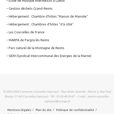
– Ecole de musique Intermezzo à Gueux
– Gestion déchets Grand-Reims
– Hébergement : Chambre d'hôtes "Maison de Manolie"
– Hébergement : Chambres d'hôtes "d'à côté"
– Les Courcelles de France
– MARPA de Pargny lès Reims
– Parc naturel de la Montagne de Reims
– SIEM (Syndicat Intercommunal des Energies de la Marne)
© 2003-2026 Commune Courcelles-Sapicourt - Tous droits réservés - Mairie 3, Rue Paul
Bouton 51140 Courcelles-Sapicourt - Tél : 03-26-48-59-67 – E-mail : mairie-courcelles-
sapicourt@orange.fr
Mentions légales
Plan du site
Politique de confidentialité