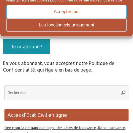
Nous utilisons des cookies pour optimiser notre site web et notre service.
Accepter tout
Les fonctionnels uniquement
En vous abonnant, vous acceptez notre Politique de
Confidentialité, qui figure en bas de page.
Re
Reche
po
:
Actes d’Etat Civil en ligne
Lien pour la demande en ligne des actes de Naissance, Reconnaissance,