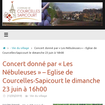
Passer
au
contenu
Accueil
- Vie du village
Concert donné par « Les Nébuleuses » – Eglise de
Courcelles-Sapicourt le dimanche 23 juin à 16h00
Concert donné par « Les
Nébuleuses » – Eglise de
Courcelles-Sapicourt le dimanche
23 juin à 16h00
(13/05/2019)
- Vie du village