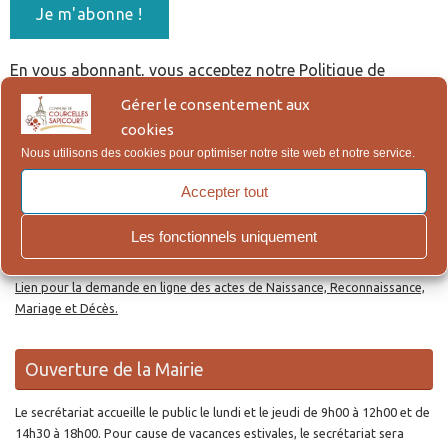
En vous abonnant, vous acceptez notre Politique de
Confidentialité, qui figure en bas de page.
Gérer le consentement aux
cookies
Nous utilisons des cookies pour optimiser notre site web et notre service.
Re
Reche
po
Accepter tout
:
Les fonctionnels uniquement
Actes d’Etat Civil en ligne
Lien pour la demande en ligne des actes de Naissance, Reconnaissance,
Mariage et Décès.
Ouverture de la Mairie
Le secrétariat accueille le public le lundi et le jeudi de 9h00 à 12h00 et de
14h30 à 18h00. Pour cause de vacances estivales, le secrétariat sera