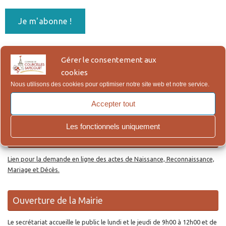
En vous abonnant, vous acceptez notre Politique de
Gérer le consentement aux
Confidentialité, qui figure en bas de page.
cookies
Nous utilisons des cookies pour optimiser notre site web et notre service.
Re
Reche
po
Accepter tout
:
Les fonctionnels uniquement
Actes d’Etat Civil en ligne
Lien pour la demande en ligne des actes de Naissance, Reconnaissance,
Mariage et Décès.
Ouverture de la Mairie
Le secrétariat accueille le public le lundi et le jeudi de 9h00 à 12h00 et de