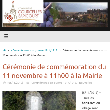
Passer
au
contenu
Accueil
- Commémoration guerre 1914/1918
Cérémonie de commémoration du
11 novembre à 11h00 à la Mairie
Cérémonie de commémoration du
11 novembre à 11h00 à la Mairie
(05/11/2019)
- Commémoration guerre 1914/1918
,
- Nouvelles
(5/11/2019) –
Tous les
habitants du
village sont