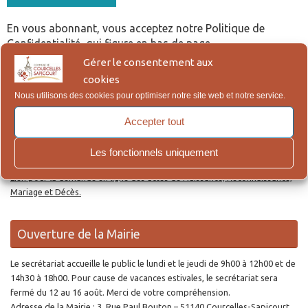
En vous abonnant, vous acceptez notre Politique de
Confidentialité, qui figure en bas de page.
Gérer le consentement aux
cookies
Re
Reche
Nous utilisons des cookies pour optimiser notre site web et notre service.
po
:
Accepter tout
Actes d’Etat Civil en ligne
Les fonctionnels uniquement
Lien pour la demande en ligne des actes de Naissance, Reconnaissance,
Mariage et Décès.
Ouverture de la Mairie
Le secrétariat accueille le public le lundi et le jeudi de 9h00 à 12h00 et de
14h30 à 18h00. Pour cause de vacances estivales, le secrétariat sera
fermé du 12 au 16 août. Merci de votre compréhension.
Adresse de la Mairie : 3, Rue Paul Bouton – 51140 Courcelles-Sapicourt.