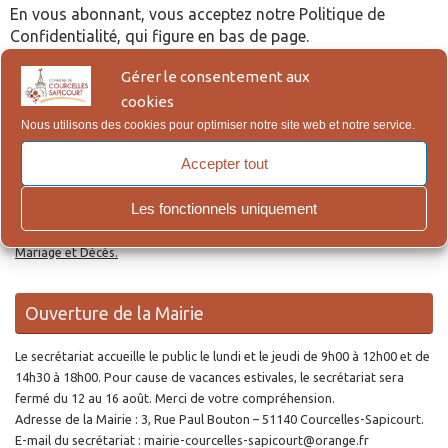
En vous abonnant, vous acceptez notre Politique de
Confidentialité, qui figure en bas de page.
Gérer le consentement aux
Re
cookies
Reche
po
Nous utilisons des cookies pour optimiser notre site web et notre service.
:
Accepter tout
Actes d’Etat Civil en ligne
Les fonctionnels uniquement
Lien pour la demande en ligne des actes de Naissance, Reconnaissance,
Mariage et Décès.
Ouverture de la Mairie
Le secrétariat accueille le public le lundi et le jeudi de 9h00 à 12h00 et de
14h30 à 18h00. Pour cause de vacances estivales, le secrétariat sera
fermé du 12 au 16 août. Merci de votre compréhension.
Adresse de la Mairie : 3, Rue Paul Bouton – 51140 Courcelles-Sapicourt.
E-mail du secrétariat : mairie-courcelles-sapicourt@orange.fr