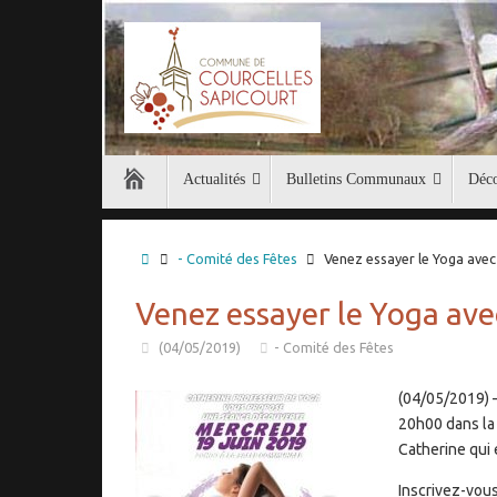
Passer
au
contenu
Passer
Actualités
Bulletins Communaux
Déco
au
contenu
Accueil
- Comité des Fêtes
Venez essayer le Yoga avec 
Venez essayer le Yoga avec
(04/05/2019)
- Comité des Fêtes
(04/05/2019) –
20h00 dans la
Catherine qui 
Inscrivez-vous