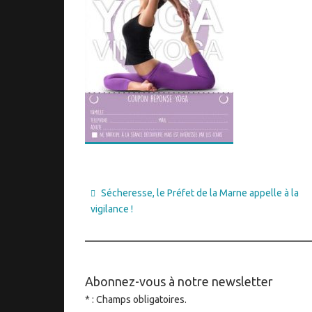
Sécheresse, le Préfet de la Marne appelle à la
vigilance !
____________________________________
Abonnez-vous à notre newsletter
* : Champs obligatoires.