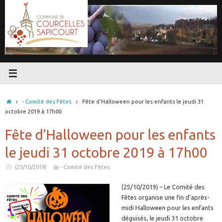
Passer
au
contenu
Accueil
- Comité des Fêtes
Fête d’Halloween pour les enfants le jeudi 31
octobre 2019 à 17h00
Fête d’Halloween pour les enfants
le jeudi 31 octobre 2019 à 17h00
(25/10/2019)
- Comité des Fêtes
(25/10/2019) – Le Comité des
Fêtes organise une fin d’après-
midi Halloween pour les enfants
déguisés, le jeudi 31 octobre