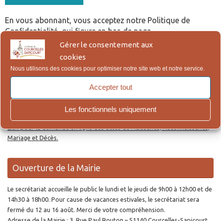
En vous abonnant, vous acceptez notre Politique de
Confidentialité, qui figure en bas de page.
Gérer le consentement aux
cookies
Re
Reche
Nous utilisons des cookies pour optimiser notre site web et notre service.
po
:
Accepter tout
Actes d’Etat Civil en ligne
Les fonctionnels uniquement
Lien pour la demande en ligne des actes de Naissance, Reconnaissance,
Mariage et Décès.
Ouverture de la Mairie
Le secrétariat accueille le public le lundi et le jeudi de 9h00 à 12h00 et de
14h30 à 18h00. Pour cause de vacances estivales, le secrétariat sera
fermé du 12 au 16 août. Merci de votre compréhension.
Adresse de la Mairie : 3, Rue Paul Bouton – 51140 Courcelles-Sapicourt.