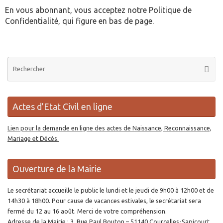
En vous abonnant, vous acceptez notre Politique de
Confidentialité, qui figure en bas de page.
Re
Reche
po
:
Actes d’Etat Civil en ligne
Lien pour la demande en ligne des actes de Naissance, Reconnaissance,
Mariage et Décès.
Ouverture de la Mairie
Le secrétariat accueille le public le lundi et le jeudi de 9h00 à 12h00 et de
14h30 à 18h00. Pour cause de vacances estivales, le secrétariat sera
fermé du 12 au 16 août. Merci de votre compréhension.
Adresse de la Mairie : 3, Rue Paul Bouton – 51140 Courcelles-Sapicourt.